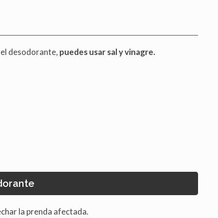
 del desodorante,
puedes usar sal y vinagre.
dorante
echar la prenda afectada.