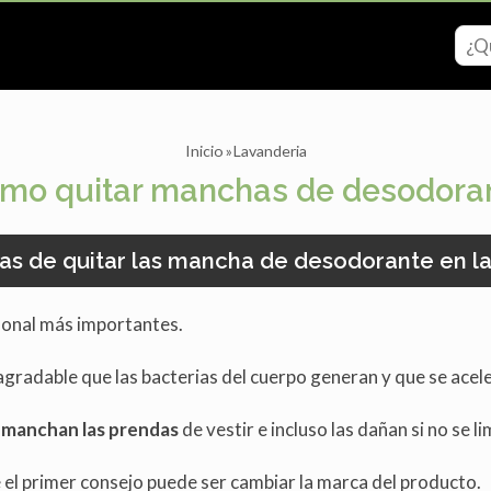
Inicio
Lavanderia
mo quitar manchas de desodora
as de quitar las mancha de desodorante en la
sonal más importantes.
sagradable que las bacterias del cuerpo generan y que se acele
 manchan las prendas
de vestir e incluso las dañan si no se 
 el primer consejo puede ser cambiar la marca del producto.