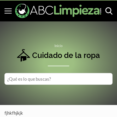
Inicio
Cuidado de la ropa
fjhkfhjkjk